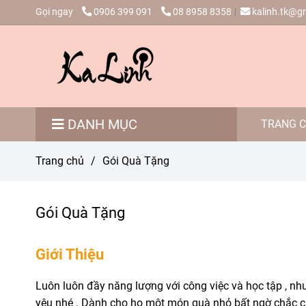
Gọi ngay
0906 399 091
08 8958 8358
kalinh.tk@g
DANH MỤC
TRANG 
Trang chủ
/
Gói Quà Tặng
Gói Quà Tặng
Giới Thiệu
Luôn luôn đầy năng lượng với công việc và học tập , n
yêu nhé . Dành cho họ một món quà nhỏ bất ngờ chắc ch