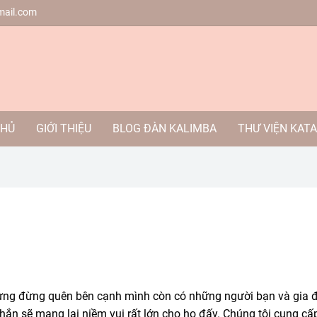
mail.com
CHỦ
GIỚI THIỆU
BLOG ĐÀN KALIMBA
THƯ VIỆN KAT
hưng đừng quên bên cạnh mình còn có những người bạn và gia 
ắn sẽ mang lại niềm vui rất lớn cho họ đấy. Chúng tôi cung cấ