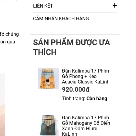
LIÊN KẾT
CẢM NHẬN KHÁCH HÀNG
 đó chúng
SẢN PHẨM ĐƯỢC ƯA
món quà
THÍCH
Đàn Kalimba 17 Phím
Gỗ Phong + Keo
Acacia Classic KaLinh
920.000đ
Tình trạng:
Còn hàng
Đàn Kalimba 17 Phím
Gỗ Mahogany Cổ Điển
Xanh Đậm Hluru
KaLinh