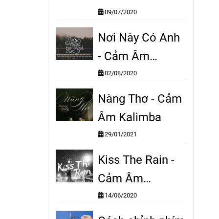
Kalimba
09/07/2020
Nơi Này Có Anh
- Cảm Âm
Kalimba
02/08/2020
Nàng Thơ - Cảm
Âm Kalimba
29/01/2021
Kiss The Rain -
Cảm Âm
Kalimba
14/06/2020