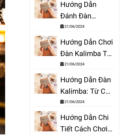
Tiết
Hướng Dẫn
Đánh Đàn
Kalimba Cơ Bản:
21/06/2024
Bắt Đầu Từ Con
Hướng Dẫn Chơi
Số 0
Đàn Kalimba Từ
A-Z: Biến Bạn
21/06/2024
Thành Nghệ Sĩ
Hướng Dẫn Đàn
Trong Vài Tuần
Kalimba: Từ Cơ
Bản Đến Nâng
21/06/2024
Cao Chỉ Trong
Hướng Dẫn Chi
Một Khóa Học
Tiết Cách Chơi