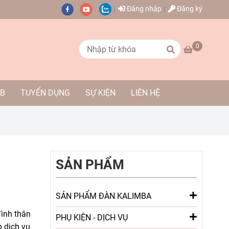
Đăng nhập
Đăng ký
0
AB
TUYỂN DỤNG
SỰ KIỆN
LIÊN HỆ
SẢN PHẨM
SẢN PHẨM ĐÀN KALIMBA
đình thân
PHỤ KIỆN - DỊCH VỤ
p dịch vụ