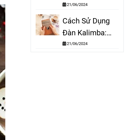
Đàn Kalimba
21/06/2024
Từng Bước Cho
Cách Sử Dụng
Người Mới
Đàn Kalimba:
Mẹo Và Thủ
21/06/2024
Thuật Dành Cho
Người Mới