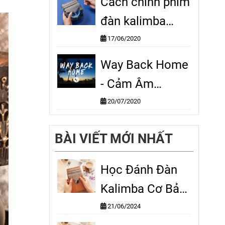
Cách chỉnh phím
đàn kalimba
nhanh chóng,
17/06/2020
hiệu quả
Way Back Home
- Cảm Âm
Kalimba
20/07/2020
BÀI VIẾT MỚI NHẤT
Học Đánh Đàn
Kalimba Cơ Bản:
Dễ Hiểu Và Chi
21/06/2024