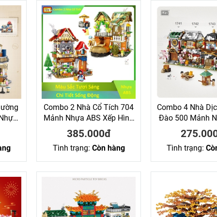
Đường
Combo 2 Nhà Cổ Tích 704
Combo 4 Nhà Dịc
 Nhựa
Mảnh Nhựa ABS Xếp Hình
Đào 500 Mảnh 
Loz
KaLoz
Xếp Hình K
385.000đ
275.00
àng
Tình trạng:
Còn hàng
Tình trạng:
Cò