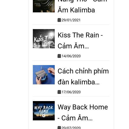
Âm Kalimba
29/01/2021
Kiss The Rain -
Cảm Âm
Kalimba
14/06/2020
Cách chỉnh phím
đàn kalimba
nhanh chóng,
17/06/2020
hiệu quả
Way Back Home
- Cảm Âm
20/07/2020