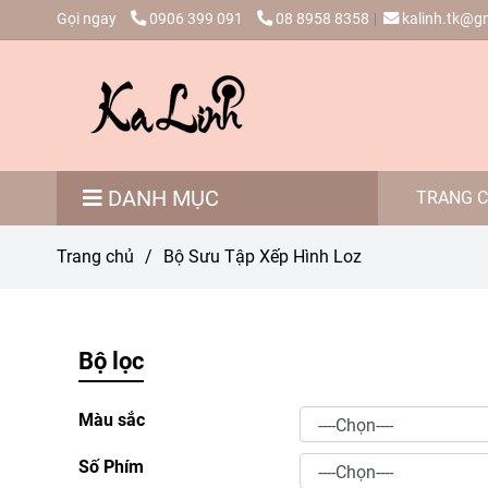
Gọi ngay
0906 399 091
08 8958 8358
kalinh.tk@g
DANH MỤC
TRANG 
Trang chủ
/
Bộ Sưu Tập Xếp Hình Loz
Bộ lọc
Màu sắc
Số Phím