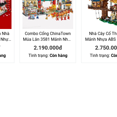
h Nhà
Combo Cổng ChinaTown
Nhà Cây Cổ Th
 Nhựa
Múa Lân 3581 Mảnh Nhựa
Mảnh Nhựa ABS 
Loz
ABS Xếp Hình KaLoz
KaLoz
đ
2.190.000đ
2.750.0
àng
Tình trạng:
Còn hàng
Tình trạng:
Cò