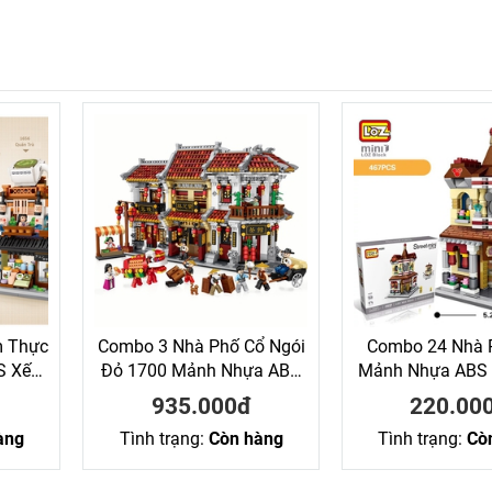
m Thực
Combo 3 Nhà Phố Cổ Ngói
Combo 24 Nhà 
S Xếp
Đỏ 1700 Mảnh Nhựa ABS
Mảnh Nhựa ABS 
Xếp Hình KaLoz
KaLoz
935.000đ
220.00
àng
Tình trạng:
Còn hàng
Tình trạng:
Cò