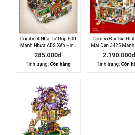
Combo 4 Nhà Tứ Hợp 500
Combo Đại Gia Đìn
Mảnh Nhựa ABS Xếp Hình
Mái Đen 3425 Mảnh
KaLoz
ABS Xếp Hình Ka
285.000đ
2.190.000
Tình trạng:
Còn hàng
Tình trạng:
Còn h