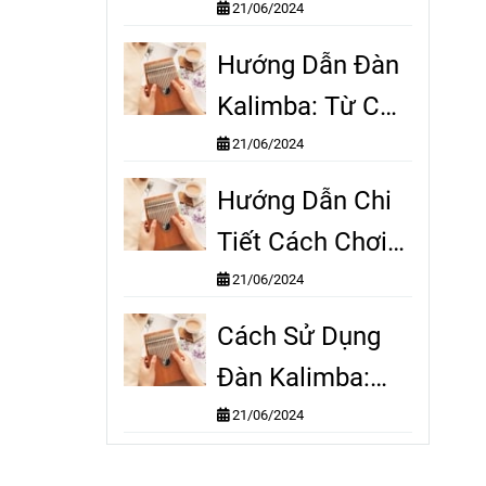
A-Z: Biến Bạn
21/06/2024
Thành Nghệ Sĩ
Hướng Dẫn Đàn
Trong Vài Tuần
Kalimba: Từ Cơ
Bản Đến Nâng
21/06/2024
Cao Chỉ Trong
Hướng Dẫn Chi
Một Khóa Học
Tiết Cách Chơi
Đàn Kalimba
21/06/2024
Từng Bước Cho
Cách Sử Dụng
Người Mới
Đàn Kalimba:
Mẹo Và Thủ
21/06/2024
Thuật Dành Cho