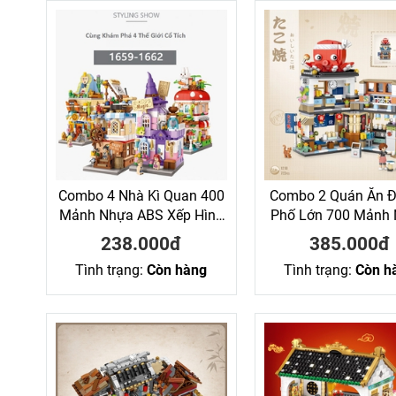
Combo 4 Nhà Kì Quan 400
Combo 2 Quán Ăn 
Mảnh Nhựa ABS Xếp Hình
Phố Lớn 700 Mảnh
KaLoz
ABS Xếp Hình Ka
238.000đ
385.000đ
Tình trạng:
Còn hàng
Tình trạng:
Còn h