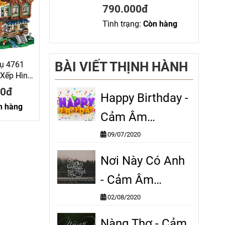
790.000đ
Tình trạng:
Còn hàng
BÀI VIẾT THỊNH HÀNH
ụ 4761
Xếp Hình
00đ
Happy Birthday -
n hàng
Cảm Âm
Kalimba
09/07/2020
Nơi Này Có Anh
- Cảm Âm
Kalimba
02/08/2020
Nàng Thơ - Cảm