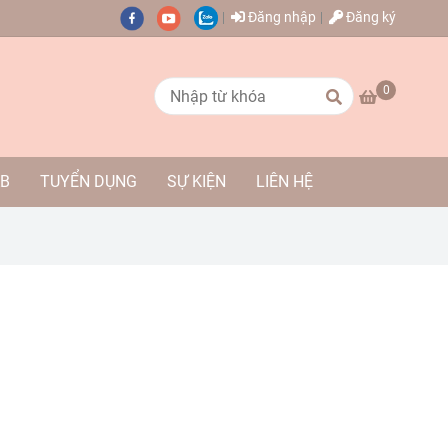
Đăng nhập
Đăng ký
0
AB
TUYỂN DỤNG
SỰ KIỆN
LIÊN HỆ