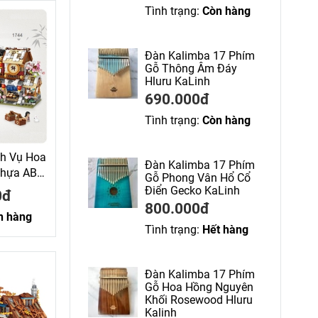
Tình trạng:
Còn hàng
Đàn Kalimba 17 Phím
Gỗ Thông Âm Đáy
Hluru KaLinh
690.000đ
Tình trạng:
Còn hàng
h Vụ Hoa
Đàn Kalimba 17 Phím
Nhựa ABS
Gỗ Phong Vân Hổ Cổ
aLoz
Điển Gecko KaLinh
0đ
800.000đ
n hàng
Tình trạng:
Hết hàng
Đàn Kalimba 17 Phím
Gỗ Hoa Hồng Nguyên
Khối Rosewood Hluru
Kalinh