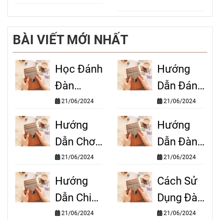
kalimba
Kalimba
nhanh
BÀI VIẾT MỚI NHẤT
chóng,
hiệu quả
Học Đánh
Hướng
Đàn
Dẫn Đánh
Kalimba
Đàn
21/06/2024
21/06/2024
Cơ Bản:
Kalimba
Hướng
Hướng
Dễ Hiểu
Cơ Bản:
Dẫn Chơi
Dẫn Đàn
Và Chi
Bắt Đầu
Đàn
Kalimba:
21/06/2024
21/06/2024
Tiết
Từ Con
Kalimba
Từ Cơ
Hướng
Cách Sử
Số 0
Từ A-Z:
Bản Đến
Dẫn Chi
Dụng Đàn
Biến Bạn
Nâng Cao
Tiết Cách
Kalimba:
21/06/2024
21/06/2024