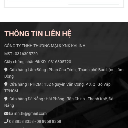
Thành
Chỉ Trong
Chơi Đàn
Mẹo Và
Nghệ Sĩ
Một Khóa
Kalimba
Thủ
Trong Vài
Học
Từng
Thuật
Tuần
THÔNG TIN LIÊN HỆ
Bước Cho
Dành Cho
Người
Người
CÔNG TY TNHH THƯƠNG MẠI & XNK KALINH
MST : 0316305720
Mới
Mới
Giấy chứng nhận ĐKKD : 0316305720
Cửa hàng Lâm Đồng : Phan Chu Trinh , Thành phố Bảo Lộc , Lâm
Đồng
Cửa hàng TPHCM : 152 Nguyễn Văn Công, P.3, Q. Gò Vấp,
TPHCM
Cửa hàng Đà Nẵng : Hải Phòng - Tân Chính - Thanh Khê, Đà
Nẵng
kalinh.tk@gmail.com
08 8858 8358 - 08 8958 8358