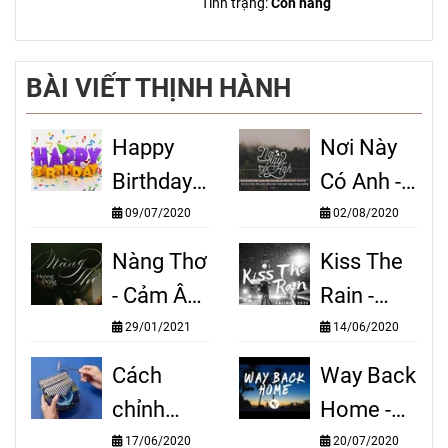
Tình trạng:
Còn hàng
BÀI VIẾT THỊNH HÀNH
Happy
Nơi Này
Birthday -
Có Anh -
Cảm Âm
Cảm Âm
09/07/2020
02/08/2020
Kalimba
Kalimba
Nàng Thơ
Kiss The
- Cảm Âm
Rain -
Kalimba
Cảm Âm
29/01/2021
14/06/2020
Kalimba
Cách
Way Back
chỉnh
Home -
phím đàn
Cảm Âm
17/06/2020
20/07/2020