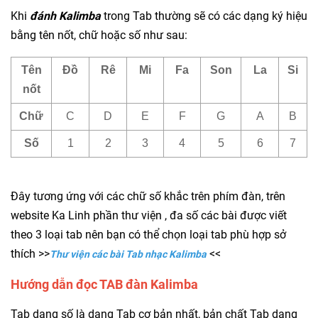
Khi
đánh Kalimba
trong Tab thường sẽ có các dạng ký hiệu
bằng tên nốt, chữ hoặc số như sau:
Tên
Đồ
Rê
Mi
Fa
Son
La
Si
nốt
Chữ
C
D
E
F
G
A
B
Số
1
2
3
4
5
6
7
Đây tương ứng với các chữ số khắc trên phím đàn, trên
website Ka Linh phần thư viện , đa số các bài được viết
theo 3 loại tab nên bạn có thể chọn loại tab phù hợp sở
thích >>
<<
Thư viện các bài Tab nhạc Kalimba
Hướng dẫn đọc TAB đàn Kalimba
Tab dạng số là dạng Tab cơ bản nhất, bản chất Tab dạng