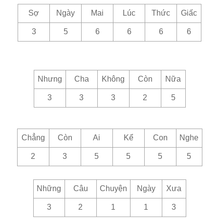
Sợ
Ngày
Mai
Lúc
Thức
Giấc
3
5
6
6
6
6
Nhưng
Cha
Không
Còn
Nữa
3
3
3
2
5
Chẳng
Còn
Ai
Kể
Con
Nghe
2
3
5
5
5
5
Những
Câu
Chuyện
Ngày
Xưa
3
2
1
1
3