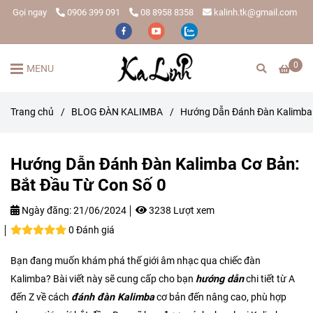
Gọi ngay
0906 399 091
08 8958 8358
kalinh.tk@gmail.com
0
MENU
Trang chủ
/
BLOG ĐÀN KALIMBA
/
Hướng Dẫn Đánh Đàn Kalimba 
Hướng Dẫn Đánh Đàn Kalimba Cơ Bản:
Bắt Đầu Từ Con Số 0
Ngày đăng:
21/06/2024
3238 Lượt xem
0 Đánh giá
Bạn đang muốn khám phá thế giới âm nhạc qua chiếc đàn
Kalimba? Bài viết này sẽ cung cấp cho bạn
hướng dẫn
chi tiết từ A
đến Z về cách
đánh
đàn Kalimba
cơ bản đến nâng cao, phù hợp