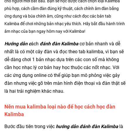
cho người mới bắt đầu. Bạn sẽ học được cách chọn loại Kalimba
phù hợp, cách cầm đàn đúng kỹ thuật, cách chỉnh âm đàn bằng
ứng dụng và búa chỉnh âm, cũng như cách đọc các bản tab
Kalimba để chơi những bản nhạc yêu thích. Hãy bắt đầu hành trình
âm nhạc của bạn ngay hôm nay với Kalimba!
Hướng dẫn c
ách
đánh đàn Kalimba
cơ bản nhanh và dễ
nhất là có một cây đàn và đọc theo tab kalimba, vì bạn sẽ
dễ dàng chơi 1 bản nhạc dựa trên các con số mà không
cần học nhạc lý cơ bản hay học thuộc các nốt nhạc. Với
các ứng dụng online có thể giúp bạn mô phỏng việc gảy
đàn nhưng việc gõ trên màn hình điện thoại và đàn thật sẽ
là hai trải nghiệm khác nhau.
Nên mua kalimba loại nào để học cách học đàn
Kalimba
Bước đầu tiên trong việc
hướng dẫn
đánh
đàn Kalimba
là