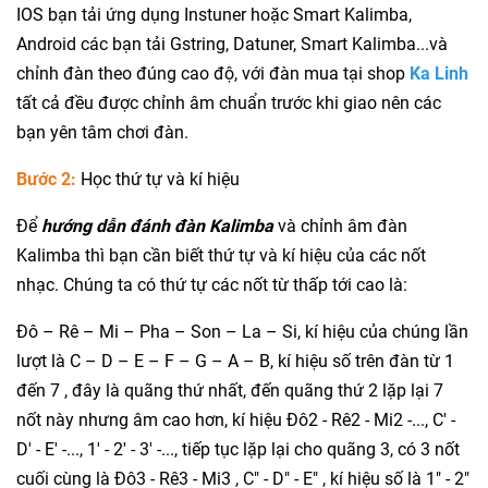
IOS bạn tải ứng dụng Instuner hoặc Smart Kalimba,
Android các bạn tải Gstring, Datuner, Smart Kalimba...và
chỉnh đàn theo đúng cao độ, với đàn mua tại shop
Ka Linh
tất cả đều được chỉnh âm chuẩn trước khi giao nên các
bạn yên tâm chơi đàn.
Bước 2:
Học thứ tự và kí hiệu
Để
hướng dẫn
đánh
đàn Kalimba
và chỉnh âm đàn
Kalimba thì bạn cần biết thứ tự và kí hiệu của các nốt
nhạc. Chúng ta có thứ tự các nốt từ thấp tới cao là:
Đô – Rê – Mi – Pha – Son – La – Si, kí hiệu của chúng lần
lượt là C – D – E – F – G – A – B, kí hiệu số trên đàn từ 1
đến 7 , đây là quãng thứ nhất, đến quãng thứ 2 lặp lại 7
nốt này nhưng âm cao hơn, kí hiệu Đô2 - Rê2 - Mi2 -..., C' -
D' - E' -..., 1' - 2' - 3' -..., tiếp tục lặp lại cho quãng 3, có 3 nốt
cuối cùng là Đô3 - Rê3 - Mi3 , C" - D" - E" , kí hiệu số là 1" - 2"