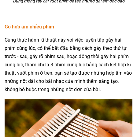
Dùng móng tay cái vuốt phím để tạo những dải âm độc đáo
Gõ hợp âm nhiều phím
Cùng thực hành kĩ thuật này với việc luyện tập gảy hai
phím cùng lúc, có thể bắt đầu bằng cách gảy theo thứ tự
trước - sau, gảy rõ phím sau, hoặc đồng thời gảy hai phím
cùng lúc, thậm chí là 3 phím cùng lúc bằng cách kết hợp kĩ
thuật vuốt phím ở trên, bạn sẽ tạo được những hợp âm vào
những nốt dài cho bài nhạc của mình thêm sáng tạo,
không bó buộc trong những nốt đơn của bài.