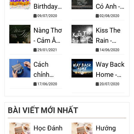
Birthday -
Có Anh -
Cảm Âm
Cảm Âm
09/07/2020
02/08/2020
Kalimba
Kalimba
Nàng Thơ
Kiss The
- Cảm Âm
Rain -
Kalimba
Cảm Âm
29/01/2021
14/06/2020
Kalimba
Cách
Way Back
chỉnh
Home -
phím đàn
Cảm Âm
17/06/2020
20/07/2020
kalimba
Kalimba
nhanh
BÀI VIẾT MỚI NHẤT
chóng,
hiệu quả
Học Đánh
Hướng