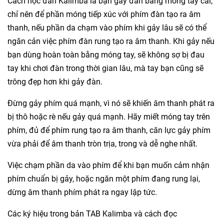
Cách
học
đàn Kalimba là bạn gảy đàn bằng móng tay cái,
chỉ nên để phần móng tiếp xúc với phím đàn tạo ra âm
thanh, nếu phần da chạm vào phím khi gảy lâu sẽ có thể
ngăn cản việc phím đàn rung tạo ra âm thanh. Khi gảy nếu
bạn dùng hoàn toàn bằng móng tay, sẽ không sợ bị đau
tay khi chơi đàn trong thời gian lâu, mà tay bạn cũng sẽ
trông đẹp hơn khi gảy đàn.
Đừng gảy phím quá mạnh, vì nó sẽ khiến âm thanh phát ra
bị thô hoặc rè nếu gảy quá mạnh. Hãy miết móng tay trên
phím, đủ để phím rung tạo ra âm thanh, căn lực gảy phím
vừa phải để âm thanh tròn trịa, trong và dễ nghe nhất.
Việc chạm phần da vào phím để khi bạn muốn cảm nhận
phím chuẩn bị gảy, hoặc ngăn một phím đang rung lại,
dừng âm thanh phím phát ra ngay lập tức.
Các ký hiệu trong bản TAB Kalimba và cách đọc