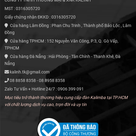
CÔNG TY TNHH THƯƠNG MẠI & XNK KALINH
MST : 0316305720
Mới
Mới
Giấy chứng nhận ĐKKD : 0316305720
Cửa hàng Lâm Đồng : Phan Chu Trinh , Thành phố Bảo Lộc , Lâm
Đồng
Cửa hàng TPHCM : 152 Nguyễn Văn Công, P.3, Q. Gò Vấp,
TPHCM
Cửa hàng Đà Nẵng : Hải Phòng - Tân Chính - Thanh Khê, Đà
Nẵng
kalinh.tk@gmail.com
08 8858 8358 - 08 8958 8358
Zalo Tư Vấn + Hotline 24/7 : 0906 399 091
Mục tiêu trở thành thương hiệu cung cấp đàn Kalimba tại TP.HCM
với chất lượng dịch vụ cao, trọn đời và uy tín