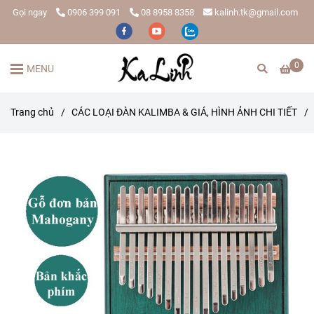
Gọi ngay
0906 399 091
08 8958 8358
kalinh.tk@gmail.com
0
MENU
Trang chủ
/
CÁC LOẠI ĐÀN KALIMBA & GIÁ, HÌNH ẢNH CHI TIẾT
/