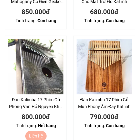
Mahogany Cổ Điển Gecko
Chó Mặt Trời Đỏ KaLinh
KaLinh
850.000đ
680.000đ
Tình trạng:
Còn hàng
Tình trạng:
Còn hàng
Đàn Kalimba 17 Phím Gỗ
Đàn Kalimba 17 Phím Gỗ
Phong Vân Hổ Nguyên Khối
Mun Ebony Âm Đáy KaLinh
Gecko KaLinh
800.000đ
790.000đ
Tình trạng:
Hết hàng
Tình trạng:
Còn hàng
Liên hệ