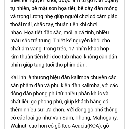
thiết kế nguyên khối, được làm từ gỗ Mahogany
tự nhiên, bề mặt sơn họa tiết, bề dày đàn mỏng
và trọng lượng nhẹ giúp người chơi có cảm giác
thoải mái, chắc tay, thuận tiện khi chơi
nhạc. Họa tiết đặc sắc, mới lạ cá tính, nhiều
màu sắc trẻ trung. Thiết kế nguyên khối cho
chất âm vang, trong trẻo, 17 phím khắc hợp
kim thuận tiện khi đọc tab nhạc, không cần dán
phím giúp tăng tuổi thọ phím đàn.
KaLinh là thương hiệu đàn kalimba chuyên các
sản phẩm đàn và phụ kiện đàn kalimba, với các
dòng đàn phong phú từ nhiều phân khúc và
chất liệu gỗ phong phú, giúp khách hàng có
thêm nhiều sự lựa chọn. Với dòng gỗ phổ thông
có các loại gỗ như Vân Sam, Thông, Mahogany,
Walnut, cao hơn có gỗ Keo Acacia(KOA), gỗ