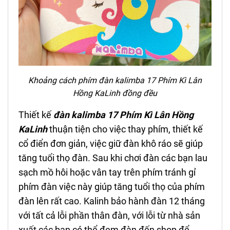
Khoảng cách phím
đ
àn kalimba 17 Phím
Kì Lân
Hồng
KaLinh
đồng đều
Thiết kế
đ
àn kalimba 17 Phím
Kì Lân Hồng
KaLinh
thuận tiện cho việc thay phím, thiết kế
cổ điển đơn giản, việc giữ đàn khô ráo sẽ giúp
tăng tuổi thọ đàn. Sau khi chơi đàn các bạn lau
sạch mồ hôi hoặc vân tay trên phím tránh gỉ
phím đàn việc này giúp tăng tuổi thọ của phím
đàn lên rất cao. Kalinh bảo hành đàn 12 tháng
với tất cả lỗi phần thân đàn, với lỗi từ nhà sản
xuất các bạn có thể đem đàn đến shop để