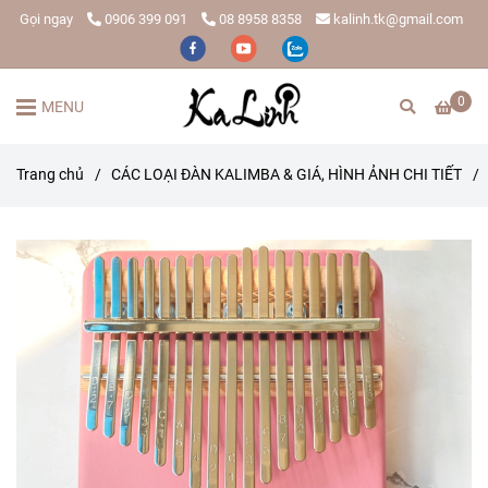
Gọi ngay
0906 399 091
08 8958 8358
kalinh.tk@gmail.com
0
MENU
Trang chủ
/
CÁC LOẠI ĐÀN KALIMBA & GIÁ, HÌNH ẢNH CHI TIẾT
/