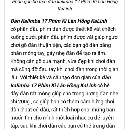
Phần góc bo trên đàn kalimba 17 Phím
Kì Lân Hồng
KaLinh
Đàn Kalimba 17 Phím
Kì Lân Hồng
KaLinh
có phần đầu phím đàn được thiết kế vát chếch
xuống dưới, phần đầu phím được vát giúp người
chơi gõ đàn thuận tiện, các bạn gõ đàn bằng
phần móng tay, gảy nhẹ đàn để tạo ra âm.
Không cần gõ quá mạnh, vừa đẹp khi chơi đàn
mà cũng đỡ đau tay khi chơi đàn trong thời gian
lâu. Với thiết kế và cấu tạo đơn giản của
đ
àn
kalimba 17 Phím
Kì Lân Hồng
KaLinh
có bề
dày đàn rất mỏng
giúp cho trọng lượng đàn nhẹ
chỉ 200g , sẽ giúp bạn có thêm cảm hứng chơi
đàn ở bất cứ đâu, rất thích hợp cho những bạn
muốn tìm cho mình một loại nhạc cụ để luyện
tập, sau khi chơi đàn các bạn có thể trưng đàn