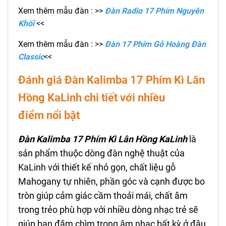
Xem thêm mẫu đàn : >>
Đàn Radio 17 Phím Nguyên
Khối
<<
Xem thêm mẫu đàn : >>
Đàn 17 Phím Gỗ Hoàng Đàn
Classic
<<
Đánh giá Đàn Kalimba 17 Phím
Kì Lân
Hồng
KaLinh
chi tiết với nhiều
điểm nổi bật
Đàn Kalimba 17 Phím
Kì Lân Hồng
KaLinh
là
sản phẩm thuộc dòng đàn nghệ thuật của
KaLinh với thiết kế nhỏ gọn, chất liệu gỗ
Mahogany tự nhiên, phần góc và cạnh được bo
tròn giúp cảm giác cầm thoải mái, chất âm
trong trẻo phù hợp với nhiều dòng nhạc trẻ sẽ
giúp bạn đắm chìm trong âm nhạc bất kỳ ở đâu