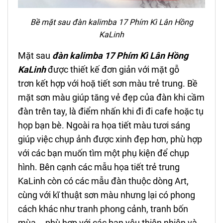
Bề mặt sau
đ
àn kalimba 17 Phím
Kì Lân Hồng
KaLinh
Mặt sau
đ
àn kalimba 17 Phím
Kì Lân Hồng
KaLinh
được thiết kế đơn giản với mặt gỗ
trơn kết hợp với hoặ tiết sơn màu trẻ trung. Bề
mặt sơn màu giúp tăng vẻ đẹp của đàn khi cầm
đàn trên tay, là điểm nhấn khi đi đi cafe hoặc tụ
họp bạn bè. Ngoài ra họa tiết màu tươi sáng
giúp việc chụp ảnh được xinh đẹp hơn, phù hợp
với các bạn muốn tìm một phụ kiện để chụp
hình. Bên cạnh các mẫu họa tiết trẻ trung
KaLinh còn có các mẫu đàn thuộc dòng Art,
cùng với kĩ thuật sơn màu nhưng lại có phong
cách khác như tranh phong cảnh, tranh bốn
mùa... phù hợp với các bạn yêu thiên nhiên và