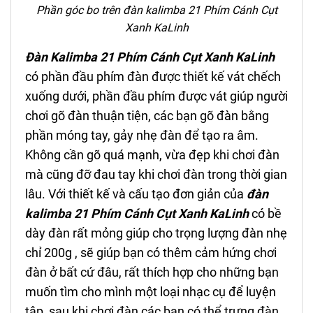
Phần góc bo trên đàn kalimba 21 Phím
Cánh Cụt
Xanh KaLinh
Đàn Kalimba 21 Phím
Cánh Cụt
Xanh KaLinh
có phần đầu phím đàn được thiết kế vát chếch
xuống dưới, phần đầu phím được vát giúp người
chơi gõ đàn thuận tiện, các bạn gõ đàn bằng
phần móng tay, gảy nhẹ đàn để tạo ra âm.
Không cần gõ quá mạnh, vừa đẹp khi chơi đàn
mà cũng đỡ đau tay khi chơi đàn trong thời gian
lâu. Với thiết kế và cấu tạo đơn giản của
đ
àn
kalimba 21 Phím
Cánh Cụt
Xanh KaLinh
có bề
dày đàn rất mỏng
giúp cho trọng lượng đàn nhẹ
chỉ 200g , sẽ giúp bạn có thêm cảm hứng chơi
đàn ở bất cứ đâu, rất thích hợp cho những bạn
muốn tìm cho mình một loại nhạc cụ để luyện
tập, sau khi chơi đàn các bạn có thể trưng đàn