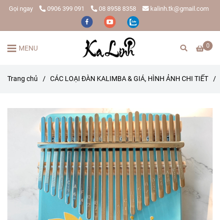
Gọi ngay
0906 399 091
08 8958 8358
kalinh.tk@gmail.com
0
MENU
Trang chủ
/
CÁC LOẠI ĐÀN KALIMBA & GIÁ, HÌNH ẢNH CHI TIẾT
/