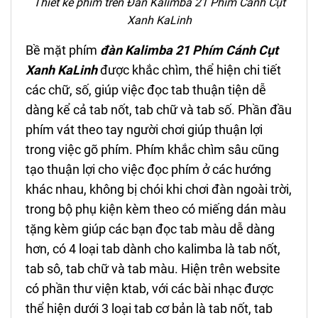
Thiết kế phím trên Đàn Kalimba 21 Phím
Cánh Cụt
Xanh KaLinh
Bề mặt phím
đàn Kalimba 21 Phím
Cánh Cụt
Xanh KaLinh
được khắc chìm, thể hiện chi tiết
các chữ, số, giúp việc đọc tab thuận tiện dễ
dàng kể cả tab nốt, tab chữ và tab số. Phần đầu
phím vát theo tay người chơi giúp thuận lợi
trong việc gõ phím. Phím khắc chìm sâu cũng
tạo thuận lợi cho việc đọc phím ở các hướng
khác nhau, không bị chói khi chơi đàn ngoài trời,
trong bộ phụ kiện kèm theo có miếng dán màu
tặng kèm giúp các bạn đọc tab màu dễ dàng
hơn, có 4 loại tab dành cho kalimba là tab nốt,
tab sô, tab chữ và tab màu. Hiện trên website
có phần thư viện ktab, với các bài nhạc được
thể hiện dưới 3 loại tab cơ bản là tab nốt, tab