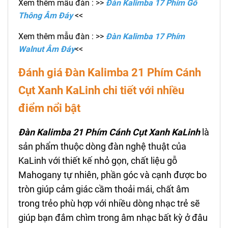
Xem thêm mẫu đàn : >>
Đàn Kalimba 17 Phím Gỗ
Thông Âm Đáy
<<
Xem thêm mẫu đàn : >>
Đàn Kalimba 17 Phím
Walnut Âm Đáy
<<
Đánh giá Đàn Kalimba 21 Phím
Cánh
Cụt
Xanh KaLinh
chi tiết với nhiều
điểm nổi bật
Đàn Kalimba 21 Phím
Cánh Cụt
Xanh KaLinh
là
sản phẩm thuộc dòng đàn nghệ thuật của
KaLinh với thiết kế nhỏ gọn, chất liệu gỗ
Mahogany tự nhiên, phần góc và cạnh được bo
tròn giúp cảm giác cầm thoải mái, chất âm
trong trẻo phù hợp với nhiều dòng nhạc trẻ sẽ
giúp bạn đắm chìm trong âm nhạc bất kỳ ở đâu