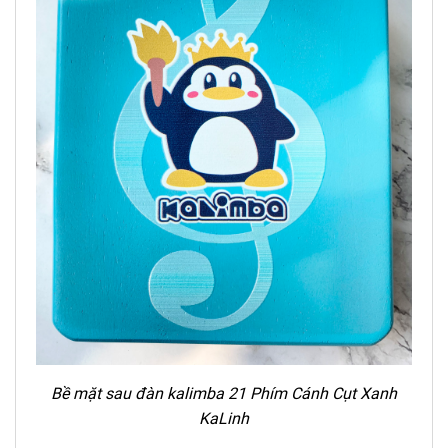
Bề mặt sau
đ
àn kalimba 21 Phím
Cánh Cụt
Xanh
KaLinh