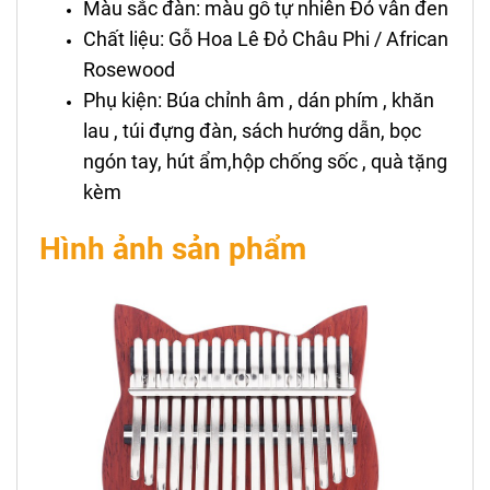
Màu sắc đàn: màu gỗ tự nhiên Đỏ vân đen
Chất liệu: Gỗ Hoa Lê Đỏ Châu Phi / African
Rosewood
Phụ kiện: Búa chỉnh âm , dán phím , khăn
lau , túi đựng đàn, sách hướng dẫn, bọc
ngón tay, hút ẩm,hộp chống sốc , quà tặng
kèm
Hình ảnh sản phẩm