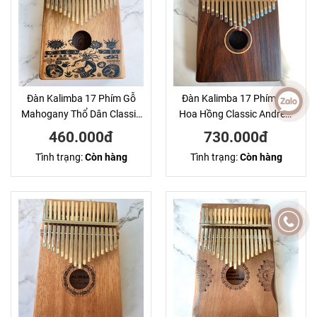
Đàn Kalimba 17 Phím Gỗ
Đàn Kalimba 17 Phím Gỗ
Mahogany Thổ Dân Classic
Hoa Hồng Classic Andrew
KaLinh
KaLinh
460.000đ
730.000đ
Tình trạng:
Còn hàng
Tình trạng:
Còn hàng