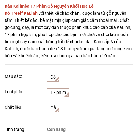
Đàn Kalimba 17 Phím Gỗ Nguyên Khối Hoa Lê
Đỏ Treelf KaLinh
với thiết kế chắc chắn , được làm từ gỗ nguyên
tấm. Thiết kế đặc , bề mặt mịn giúp cảm giác cầm thoải mái . Chất
gỗ cứng, dày, là một cây đàn thuộc phân khúc cao cấp của KaLinh,
17 phím hợp kim, phù hợp cho các bạn mới chơi và chơi lâu muốn
tìm một cây đàn chất lượng tốt để chơi lâu dài. Đàn cấp A của
KaLinh, được bảo hành đến 18 tháng với bộ quà tặng mở rộng kèm
hộp và khuếch âm, kèm lựa chọn gia hạn bảo hành 10 năm .
Màu sắc:
Đỏ
Loại phím:
17 phím
Chất liệu:
Gỗ
Tình trạng:
Còn hàng