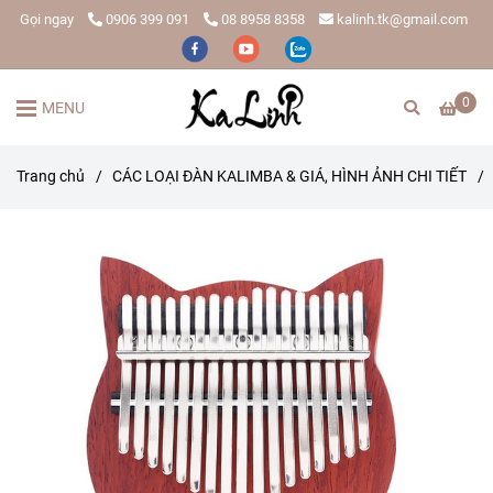
Gọi ngay
0906 399 091
08 8958 8358
kalinh.tk@gmail.com
0
MENU
Trang chủ
/
CÁC LOẠI ĐÀN KALIMBA & GIÁ, HÌNH ẢNH CHI TIẾT
/