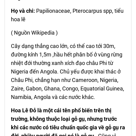
Họ và chi:
Papilionaceae, Pterocarpus spp, tiểu
hoa lê
( Nguồn Wikipedia )
Cây dạng thẳng cao lớn, có thể cao tới 30m,
đường kính 1,5m ,hầu hết phân bố ở vùng rừng
nhiệt đới thường xanh xích đạo châu Phi từ
Nigeria đến Angola. Chủ yếu được khai thác ở
Châu Phi, chẳng hạn như Cameroon, Nigeria,
Zaire, Gabon, Ghana, Congo, Equatorial Guinea,
Namibia, Angola và các nước khác.
Hoa Lê Đỏ là một cái tên phổ biến trên thị
trường, không thuộc loại gỗ gụ, nhưng trước
khi các nước có tiêu chuẩn quốc gia về gỗ gụ ra
đời, nhiều người đã gọi nó là gỗ gụ .
Cũng vì